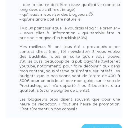
– que la source doit être assez qualitative (contenu
long, avec du chiffre et imagé)
– qu’il vaut mieux viser des blogueurs 🙂
– qu’une ancre doit être naturelle !
Il y a un point sur lequel je voudrais réagir : le premier =
« Vous allez à l’information » qui semble être la
principale origine d’un backlink (80%).
Mes meilleurs BL ont tous été « provoqués » par
contact direct (mail, tél, newsletter). Si vous voulez
des backlinks, faites en sorte qu’on vous trouve.
J’utilise aussi beaucoup de la pub payante (twitter et
youtube, notamment) pour faire découvrir aux gens
mon contenu, sous réserve qu’il mérite leur intérêt. Les
budgets que je positionne sont de l’ordre de 400 à
500€ pour un article tel que mon guide sur le seo de
Prestashop, qui m’a apporté 4 ou 5 backlinks ultra
qualitatifs (et une poignée de clients).
Les blogueurs pros disent souvent que pour une
heure de rédaction, il faut une heure de promotion.
C’est sûrement un bon conseil !