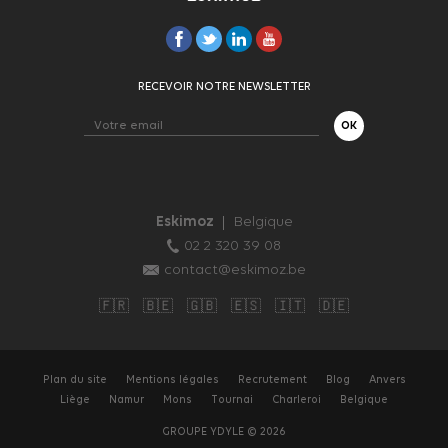
RECEVOIR NOTRE NEWSLETTER
Eskimoz
Belgique
02 2 320 39 08
contact@eskimoz.be
🇫🇷
🇧🇪
🇬🇧
🇪🇸
🇮🇹
🇩🇪
Plan du site
Mentions légales
Recrutement
Blog
Anvers
Liège
Namur
Mons
Tournai
Charleroi
Belgique
GROUPE YDYLE © 2026