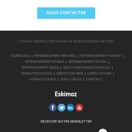
NOUS CONTACTER
L’AGENCE ESKIMOZ, SPÉCIALISÉE EN RÉFÉRENCEMENT NATUREL
AGENCE SEO
RÉFÉRENCEMENT NATUREL
RÉFÉRENCEMENT PAYANT
RÉFÉRENCEMENT MOBILE
RÉFÉRENCEMENT SOCIAL
RÉFÉRENCEMENT VIDÉO
RELATIONS PRESSE DIGITALES
PÉNALITÉS GOOGLE
RÉDACTION WEB
E-REPUTATION
FORMATION SEO
SUIVI
BLOG
CONTACT
RECEVOIR NOTRE NEWSLETTER