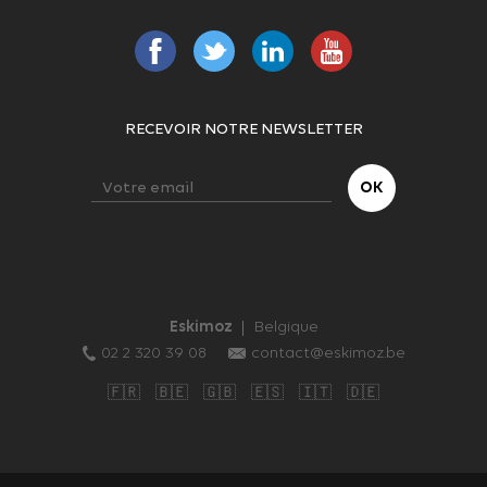
RECEVOIR NOTRE NEWSLETTER
Eskimoz
Belgique
02 2 320 39 08
contact@eskimoz.be
🇫🇷
🇧🇪
🇬🇧
🇪🇸
🇮🇹
🇩🇪