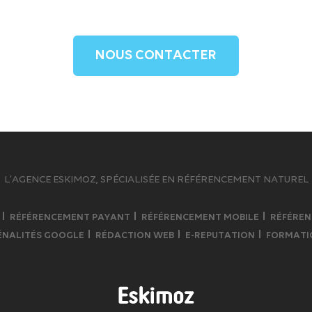
NOUS CONTACTER
L’AGENCE ESKIMOZ, SPÉCIALISÉE EN RÉFÉRENCEMENT NATUREL
RÉFÉRENCEMENT PAYANT
RÉFÉRENCEMENT MOBILE
RÉFÉREN
ÉNALITÉS GOOGLE
RÉDACTION WEB
E-REPUTATION
FORMATI