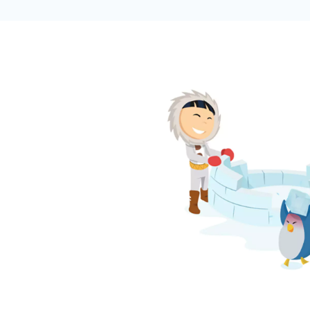
L
issance
cupe la
igital.
agence,
 ans, et
ès de 3
nnement
fre de
amme,
hat et