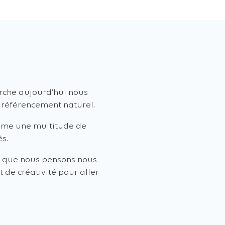
erche aujourd’hui nous
 référencement naturel.
omme une multitude de
és.
u que nous pensons nous
t de créativité pour aller